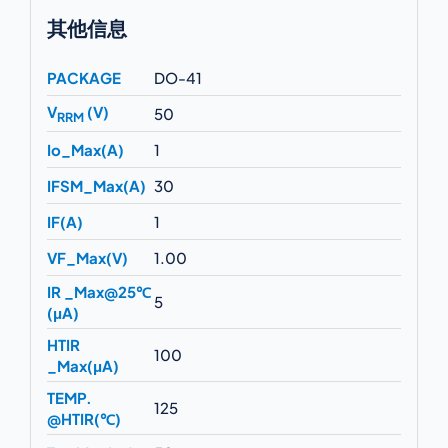
其他信息
PACKAGE
DO-41
V
(V)
50
RRM
Io_Max(A)
1
IFSM_Max(A)
30
IF(A)
1
VF_Max(V)
1.00
IR _Max@25℃
5
(μA)
HTIR
100
_Max(μA)
TEMP.
125
@HTIR(℃)