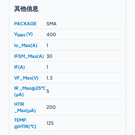
其他信息
PACKAGE
SMA
V
(V)
400
RRM
Io_Max(A)
1
IFSM_Max(A)
30
IF(A)
1
VF_Max(V)
1.3
IR _Max@25℃
5
(μA)
HTIR
200
_Max(μA)
TEMP.
125
@HTIR(℃)