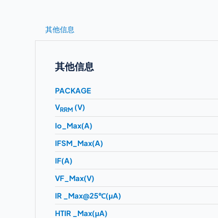
其他信息
其他信息
PACKAGE
V
(V)
RRM
Io_Max(A)
IFSM_Max(A)
IF(A)
VF_Max(V)
IR _Max@25℃(μA)
HTIR _Max(μA)