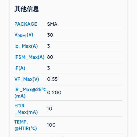
其他信息
PACKAGE
SMA
V
(V)
30
RRM
Io_Max(A)
3
IFSM_Max(A)
80
IF(A)
3
VF_Max(V)
0.55
IR _Max@25℃
0.200
(mA)
HTIR
10
_Max(mA)
TEMP.
100
@HTIR(℃)