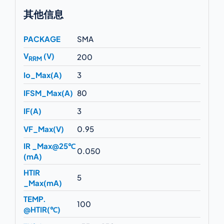
其他信息
PACKAGE
SMA
V
(V)
200
RRM
Io_Max(A)
3
IFSM_Max(A)
80
IF(A)
3
VF_Max(V)
0.95
IR _Max@25℃
0.050
(mA)
HTIR
5
_Max(mA)
TEMP.
100
@HTIR(℃)