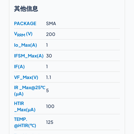
其他信息
PACKAGE
SMA
V
(V)
200
RRM
Io_Max(A)
1
IFSM_Max(A)
30
IF(A)
1
VF_Max(V)
1.1
IR _Max@25℃
5
(μA)
HTIR
100
_Max(μA)
TEMP.
125
@HTIR(℃)