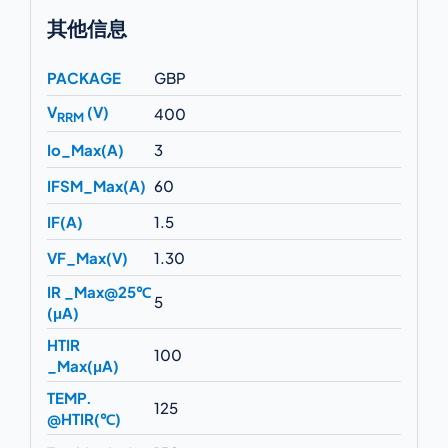
其他信息
PACKAGE
GBP
V
(V)
400
RRM
Io_Max(A)
3
IFSM_Max(A)
60
IF(A)
1.5
VF_Max(V)
1.30
IR _Max@25℃
5
(μA)
HTIR
100
_Max(μA)
TEMP.
125
@HTIR(℃)