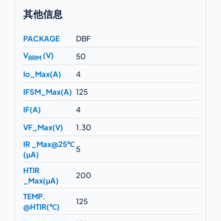
其他信息
PACKAGE
DBF
V
(V)
50
RRM
Io_Max(A)
4
IFSM_Max(A)
125
IF(A)
4
VF_Max(V)
1.30
IR _Max@25℃
5
(μA)
HTIR
200
_Max(μA)
TEMP.
125
@HTIR(℃)