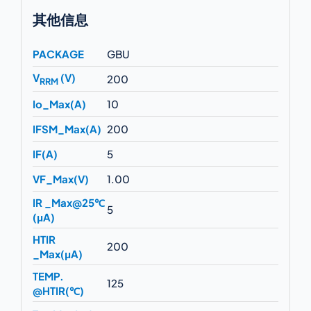
其他信息
PACKAGE
GBU
V
(V)
200
RRM
Io_Max(A)
10
IFSM_Max(A)
200
IF(A)
5
VF_Max(V)
1.00
IR _Max@25℃
5
(μA)
HTIR
200
_Max(μA)
TEMP.
125
@HTIR(℃)