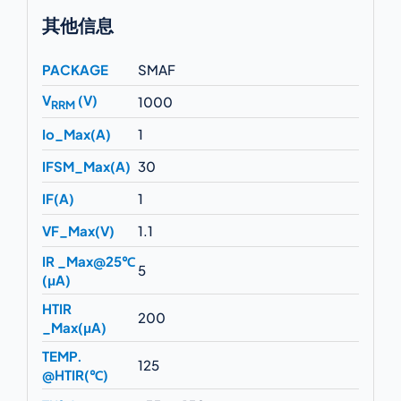
其他信息
PACKAGE
SMAF
V
(V)
1000
RRM
Io_Max(A)
1
IFSM_Max(A)
30
IF(A)
1
VF_Max(V)
1.1
IR _Max@25℃
5
(μA)
HTIR
200
_Max(μA)
TEMP.
125
@HTIR(℃)