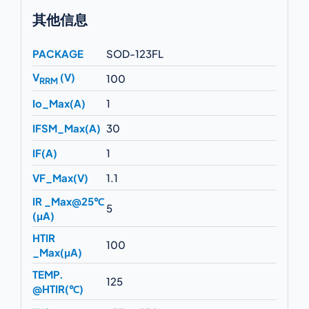
其他信息
PACKAGE
SOD-123FL
V
(V)
100
RRM
Io_Max(A)
1
IFSM_Max(A)
30
IF(A)
1
VF_Max(V)
1.1
IR _Max@25℃
5
(μA)
HTIR
100
_Max(μA)
TEMP.
125
@HTIR(℃)