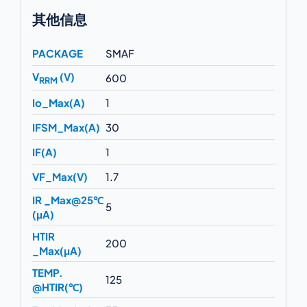
其他信息
PACKAGE
SMAF
V
(V)
600
RRM
Io_Max(A)
1
IFSM_Max(A)
30
IF(A)
1
VF_Max(V)
1.7
IR _Max@25℃
5
(μA)
HTIR
200
_Max(μA)
TEMP.
125
@HTIR(℃)