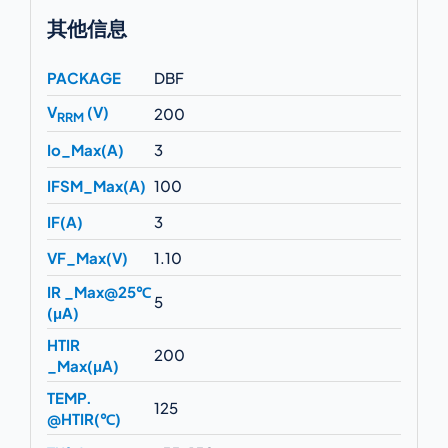
其他信息
PACKAGE
DBF
V
(V)
200
RRM
Io_Max(A)
3
IFSM_Max(A)
100
IF(A)
3
VF_Max(V)
1.10
IR _Max@25℃
5
(μA)
HTIR
200
_Max(μA)
TEMP.
125
@HTIR(℃)