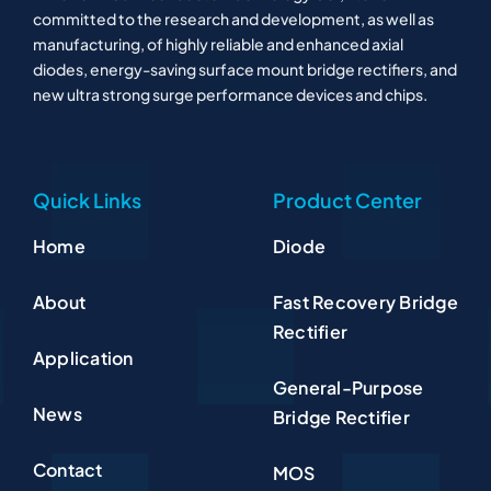
committed to the research and development, as well as
manufacturing, of highly reliable and enhanced axial
diodes, energy-saving surface mount bridge rectifiers, and
new ultra strong surge performance devices and chips.
Quick Links
Product Center
Home
Diode
About
Fast Recovery Bridge
Rectifier
Application
General-Purpose
News
Bridge Rectifier
Contact
MOS